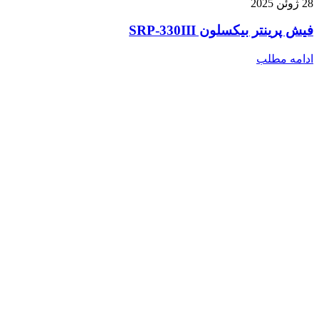
28 ژوئن 2025
فیش پرینتر بیکسلون SRP-330III
ادامه مطلب