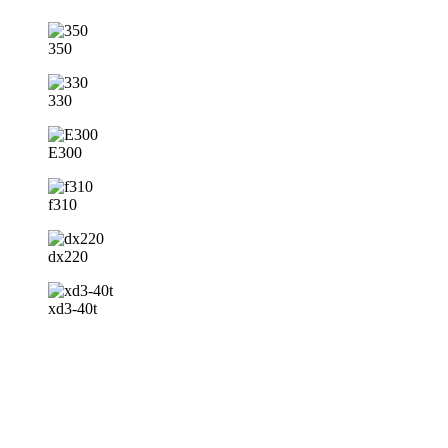
350
330
E300
f310
dx220
xd3-40t